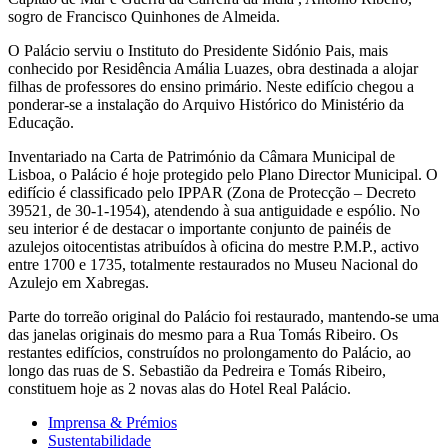
sogro de Francisco Quinhones de Almeida.
O Palácio serviu o Instituto do Presidente Sidónio Pais, mais
conhecido por Residência Amália Luazes, obra destinada a alojar
filhas de professores do ensino primário. Neste edifício chegou a
ponderar-se a instalação do Arquivo Histórico do Ministério da
Educação.
Inventariado na Carta de Património da Câmara Municipal de
Lisboa, o Palácio é hoje protegido pelo Plano Director Municipal. O
edifício é classificado pelo IPPAR (Zona de Protecção – Decreto
39521, de 30-1-1954), atendendo à sua antiguidade e espólio. No
seu interior é de destacar o importante conjunto de painéis de
azulejos oitocentistas atribuídos à oficina do mestre P.M.P., activo
entre 1700 e 1735, totalmente restaurados no Museu Nacional do
Azulejo em Xabregas.
Parte do torreão original do Palácio foi restaurado, mantendo-se uma
das janelas originais do mesmo para a Rua Tomás Ribeiro. Os
restantes edifícios, construídos no prolongamento do Palácio, ao
longo das ruas de S. Sebastião da Pedreira e Tomás Ribeiro,
constituem hoje as 2 novas alas do Hotel Real Palácio.
Imprensa & Prémios
Sustentabilidade