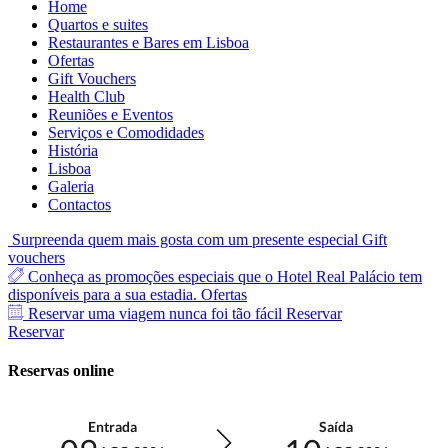
Home
Quartos e suites
Restaurantes e Bares em Lisboa
Ofertas
Gift Vouchers
Health Club
Reuniões e Eventos
Serviços e Comodidades
História
Lisboa
Galeria
Contactos
Surpreenda quem mais gosta com um presente especial
Gift
vouchers
Conheça as promoções especiais que o Hotel Real Palácio tem
disponíveis para a sua estadia.
Ofertas
Reservar uma viagem nunca foi tão fácil
Reservar
Reservar
Reservas online
Entrada
Saída