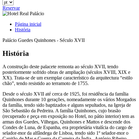
Reservar
Página inicial
História
Palácio Guedes Quinhones - Século XVII
História
A construção deste palacete remonta ao século XVII, tendo
posteriormente sofrido obras de ampliação (séculos XVIII, XIX e
XX). Trata-se de um exemplar característico da arquitectura “estilo
chão”, tendo resistido ao terramoto de 1755.
Desde o século XVII até cerca de 1925, foi residência da família
Quinhones durante 10 gerações, nomeadamente os vários Morgados
da família, tendo sido baptizados e alguns sepultados, na Igreja de
São Sebastião da Pedreira. A família Quinhones, cujo brasão
(recuperado e peça em exposição no Hotel, no pátio interior) tem as
armas dos Guedes, Vilhegas, Quinhones e Mattos e descende dos
Condes de Luna, de Espanha, era proprietária vitalícia do cargo de
selador-mor da alfândega de Lisboa, tendo sido 1º selador-mor o
Capitão de Mar e Guerra da Carreira da Índia , António Ribeiro,