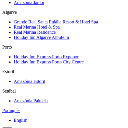
Amazónia Jamor
Algarve
Grande Real Santa Eulália Resort & Hotel Spa
Real Marina Hotel & Spa
Real Marina Residence
Holiday Inn Algarve Albufeira
Porto
Holiday Inn Express Porto Exponor
Holiday Inn Express Porto City Centre
Estoril
Amazónia Estoril
Setúbal
Amazónia Palmela
Português
English